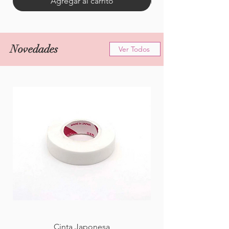
Agregar al carrito
Novedades
Ver Todos
Cinta Japonesa
Gel 3D Sólido para