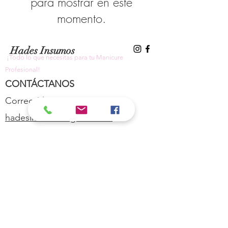
para mostrar en este
momento.
Hades Insumos
¡Todo lo que necesitas para tu Manicure
Profesional!
CONTÁCTANOS
Correo Electrónico:
hadesinsumos@gmail.com
Casa Matriz - Quilpué
:
Centro Comercial - Vicuña Mackenna
687 - Local 21 - Primer Piso
Whatsapp:
+56 9 99760795
Sucursal Viña del Mar:
Galeria Florida - Av. Valparaíso 639 -
Local 8A - Primer Piso