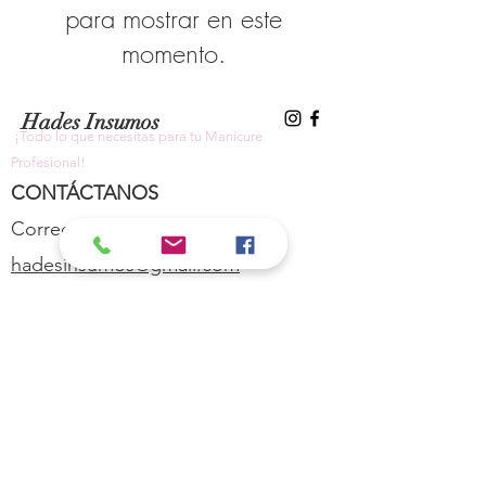
para mostrar en este
momento.
Hades Insumos
¡Todo lo que necesitas para tu Manicure
Profesional!
CONTÁCTANOS
Correo Electrónico:
hadesinsumos@gmail.com
Casa Matriz - Quilpué
:
Centro Comercial - Vicuña Mackenna
687 - Local 21 - Primer Piso
Whatsapp:
+56 9 99760795
Sucursal Viña del Mar:
Galeria Florida - Av. Valparaíso 639 -