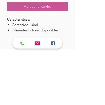
Agregar al carrito
Característcas:
Contenido: 10ml
Diferentes colores disponibles.
Hades Insumos
¡Todo lo que necesitas para tu Manicure
Profesional!
CONTÁCTANOS
Correo Electrónico:
hadesinsumos@gmail.com
Casa Matriz - Quilpué
:
Centro Comercial - Vicuña Mackenna