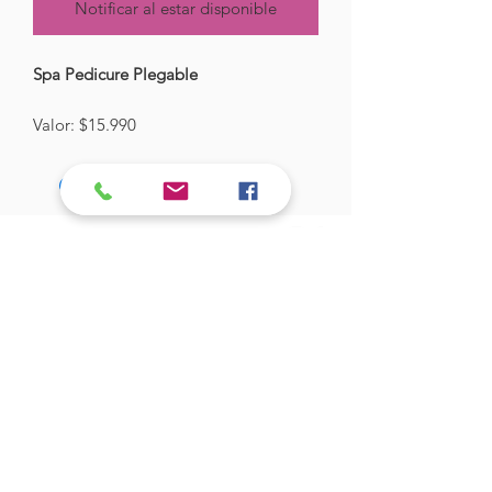
Notificar al estar disponible
Spa Pedicure Plegable
Valor: $15.990
Hades Insumos
¡Todo lo que necesitas para tu Manicure
Profesional!
CONTÁCTANOS
Correo Electrónico:
hadesinsumos@gmail.com
Casa Matriz - Quilpué
:
Centro Comercial - Vicuña Mackenna
687 - Local 21 - Primer Piso