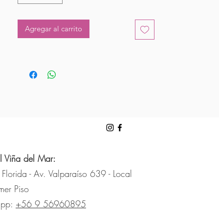
Agregar al carrito
l Viña del Mar:
 Florida - Av. Valparaíso 639 - Local
mer Piso
app:
+56 9 56960895