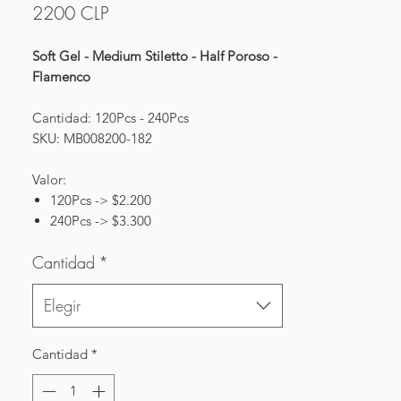
Precio
2200 CLP
Soft Gel - Medium Stiletto - Half Poroso -
Flamenco
Cantidad: 120Pcs - 240Pcs
SKU: MB008200-182
Valor:
120Pcs -> $2.200
240Pcs -> $3.300
Cantidad
*
Elegir
Cantidad
*