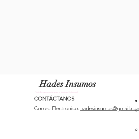
Hades Insumos
¡Todo lo que necesitas para tu Manicure Profesional!
CONTÁCTANOS
Correo Electrónico:
hadesinsumos@gmail.co