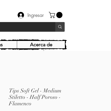
Ingresar
as
Acerca de
Tips Soft Gel - Medium
Stiletto - Half Poroso -
Flamenco