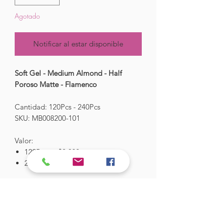
Agotado
Notificar al estar disponible
Soft Gel - Medium Almond - Half
Poroso Matte - Flamenco
Cantidad: 120Pcs - 240Pcs
SKU: MB008200-101
Valor:
120Pcs -> $2.200
240Pcs -> $3.300
Hades Insumos