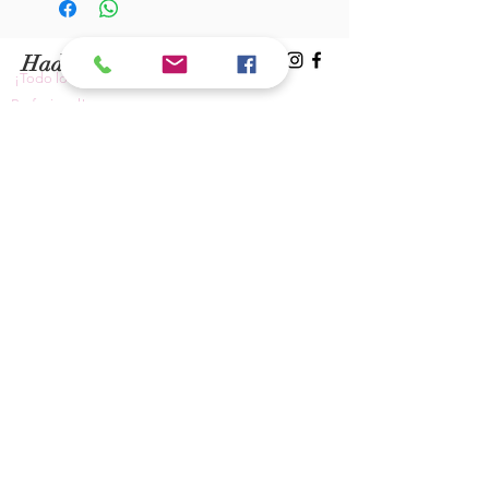
Hades Insumos
¡Todo lo que necesitas para tu Manicure
Profesional!
CONTÁCTANOS
Correo Electrónico:
hadesinsumos@gmail.com
Casa Matriz - Quilpué
:
Centro Comercial - Vicuña Mackenna
687 - Local 21 - Primer Piso
Whatsapp:
+56 9 99760795
Sucursal Viña del Mar:
Galeria Florida - Av. Valparaíso 639 -
Local 8A - Primer Piso
Whatsapp:
+56 9 56960895