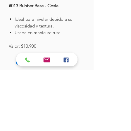
#013 Rubber Base - Cosia
Ideal para nivelar debido a su
viscosidad y textura.
Usada en manicure rusa.
Valor: $10.900
Hades Insumos
¡Todo lo que necesitas para tu Manicure
Profesional!
CONTÁCTANOS
Correo Electrónico:
hadesinsumos@gmail.com
Casa Matriz - Quilpué
: