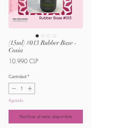
(15ml) #013 Rubber Base -
Cosia
Precio
10.990 CLP
Cantidad
*
Agotado
Notificar al estar disponible