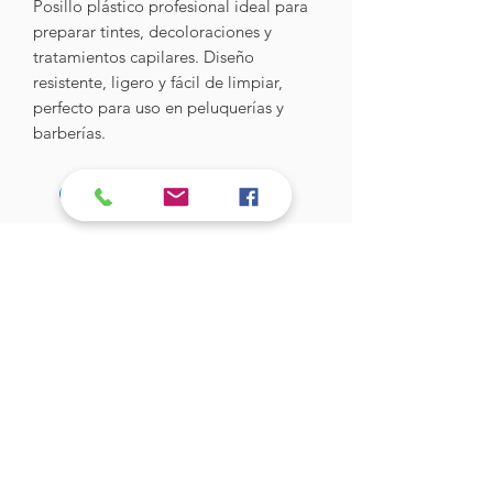
Posillo plástico profesional ideal para
preparar tintes, decoloraciones y
tratamientos capilares. Diseño
resistente, ligero y fácil de limpiar,
perfecto para uso en peluquerías y
barberías.
Hades Insumos
¡Todo lo que necesitas para tu Manicure
Profesional!
CONTÁCTANOS
Correo Electrónico:
hadesinsumos@gmail.com
Casa Matriz - Quilpué
:
Centro Comercial - Vicuña Mackenna
687 - Local 21 - Primer Piso