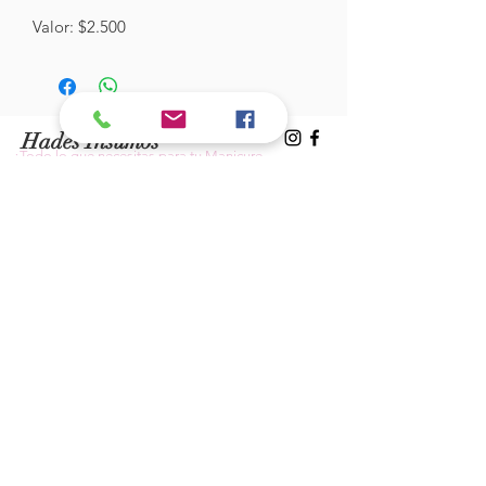
Valor: $2.500
Hades Insumos
¡Todo lo que necesitas para tu Manicure
Profesional!
CONTÁCTANOS
Correo Electrónico:
hadesinsumos@gmail.com
Casa Matriz - Quilpué
:
Centro Comercial - Vicuña Mackenna
687 - Local 21 - Primer Piso
Whatsapp:
+56 9 99760795
Sucursal Viña del Mar:
Galeria Florida - Av. Valparaíso 639 -