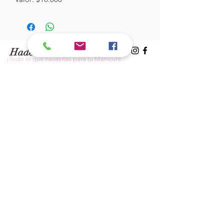
Hades Insumos
¡Todo lo que necesitas para tu Manicure
Profesional!
CONTÁCTANOS
Correo Electrónico:
hadesinsumos@gmail.com
Casa Matriz - Quilpué
:
Centro Comercial - Vicuña Mackenna
687 - Local 21 - Primer Piso
Whatsapp:
+56 9 99760795
Sucursal Viña del Mar:
Galeria Florida - Av. Valparaíso 639 -
Local 8A - Primer Piso