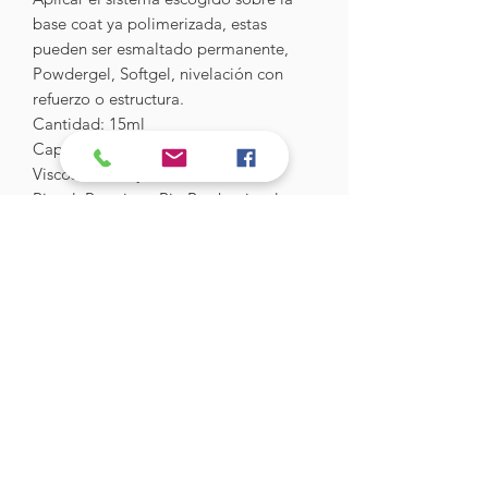
base coat ya polimerizada, estas
pueden ser esmaltado permanente,
Powdergel, Softgel, nivelación con
refuerzo o estructura.
Cantidad: 15ml
Capacidad: 70 a 90 aplicaciones
Viscosidad: Baja
Pincel: Premium
Big Brush, pincel con
fibras sintéticas de última generación
para lograr un esmaltado liso y
uniforme.
Hades Insumos
¡Todo lo que necesitas para tu Manicure
Profesional!
CONTÁCTANOS