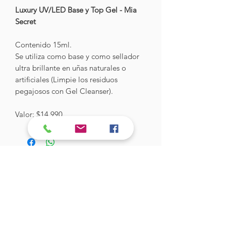
Luxury UV/LED Base y Top Gel - Mia
Secret
Contenido 15ml.
Se utiliza como base y como sellador
ultra brillante en uñas naturales o
artificiales (Limpie los residuos
pegajosos con Gel Cleanser).
Valor: $14.990
Hades Insumos
¡Todo lo que necesitas para tu Manicure
Profesional!
CONTÁCTANOS
Correo Electrónico: