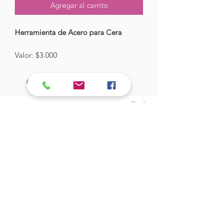
Agregar al carrito
Herramienta de Acero para Cera
Valor: $3.000
Hades Insumos
¡Todo lo que necesitas para tu Manicure
Profesional!
CONTÁCTANOS
Correo Electrónico:
hadesinsumos@gmail.com
Casa Matriz - Quilpué
:
Centro Comercial - Vicuña Mackenna
687 - Local 21 - Primer Piso