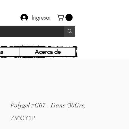
Ingresar
as
Acerca de
Polygel #G07 - Dans (30Grs)
Precio
7500 CLP