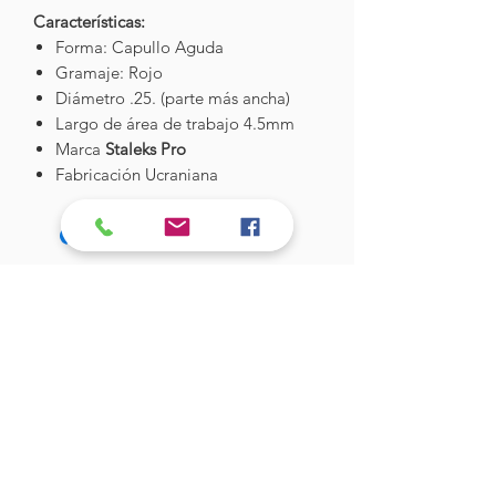
Características:
Forma: Capullo Aguda
Gramaje: Rojo
Diámetro .25. (parte más ancha)
Largo de área de trabajo 4.5mm
Marca
Staleks Pro
Fabricación Ucraniana
Hades Insumos
¡Todo lo que necesitas para tu Manicure
Profesional!
CONTÁCTANOS
Correo Electrónico:
hadesinsumos@gmail.com
Casa Matriz - Quilpué
: