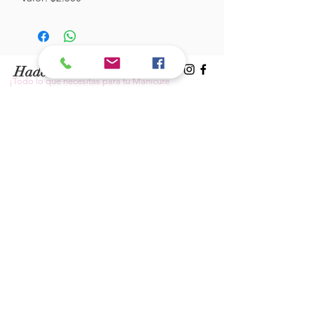
Hades Insumos
¡Todo lo que necesitas para tu Manicure
Profesional!
CONTÁCTANOS
Correo Electrónico:
hadesinsumos@gmail.com
Casa Matriz - Quilpué
:
Centro Comercial - Vicuña Mackenna
687 - Local 21 - Primer Piso
Whatsapp:
+56 9 99760795
Sucursal Viña del Mar:
Galeria Florida - Av. Valparaíso 639 -
Local 8A - Primer Piso