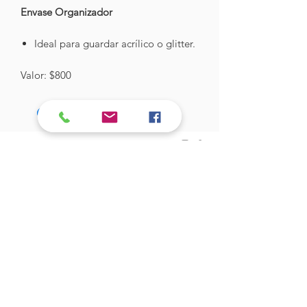
Envase Organizador
Ideal para guardar acrílico o glitter.
Valor: $800
Hades Insumos
¡Todo lo que necesitas para tu Manicure
Profesional!
CONTÁCTANOS
Correo Electrónico:
hadesinsumos@gmail.com
Casa Matriz - Quilpué
:
Centro Comercial - Vicuña Mackenna
687 - Local 21 - Primer Piso