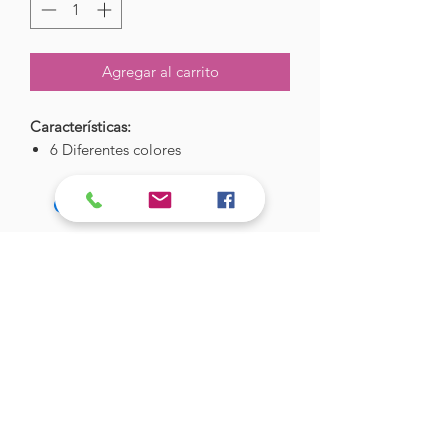
Agregar al carrito
Características:
6 Diferentes colores
Hades Insumos
¡Todo lo que necesitas para tu Manicure
Profesional!
CONTÁCTANOS
Correo Electrónico:
hadesinsumos@gmail.com
Casa Matriz - Quilpué
:
Centro Comercial - Vicuña Mackenna