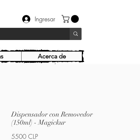
Ingresar
as
Acerca de
Dispensador con Removedor
(150ml) - Magickur
Precio
5500 CLP