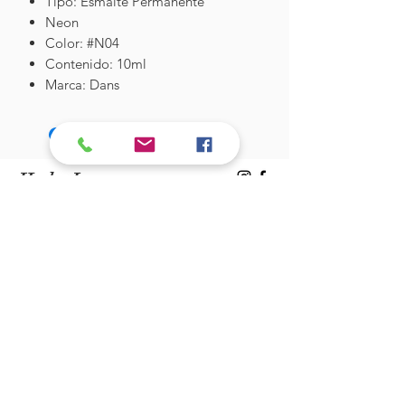
Tipo: Esmalte Permanente
Neon
Color: #N04
Contenido: 10ml
Marca: Dans
Hades Insumos
¡Todo lo que necesitas para tu Manicure
Profesional!
CONTÁCTANOS
Correo Electrónico:
hadesinsumos@gmail.com
Casa Matriz - Quilpué
:
Centro Comercial - Vicuña Mackenna
687 - Local 21 - Primer Piso