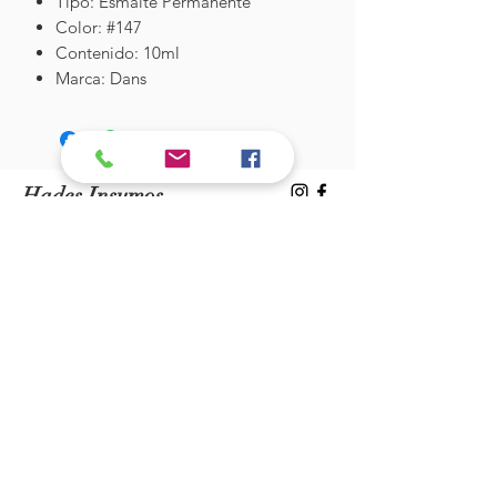
Tipo: Esmalte Permanente
Color: #147
Contenido: 10ml
Marca: Dans
Hades Insumos
¡Todo lo que necesitas para tu Manicure
Profesional!
CONTÁCTANOS
Correo Electrónico:
hadesinsumos@gmail.com
Casa Matriz - Quilpué
:
Centro Comercial - Vicuña Mackenna
687 - Local 21 - Primer Piso
Whatsapp:
+56 9 99760795