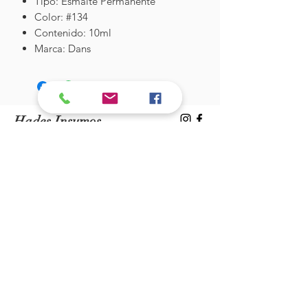
Tipo: Esmalte Permanente
Color: #134
Contenido: 10ml
Marca: Dans
Hades Insumos
¡Todo lo que necesitas para tu Manicure
Profesional!
CONTÁCTANOS
Correo Electrónico:
hadesinsumos@gmail.com
Casa Matriz - Quilpué
:
Centro Comercial - Vicuña Mackenna
687 - Local 21 - Primer Piso
Whatsapp:
+56 9 99760795