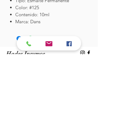
Tipo: Esmalte Permanente
Color: #125
Contenido: 10ml
Marca: Dans
Hades Insumos
¡Todo lo que necesitas para tu Manicure
Profesional!
CONTÁCTANOS
Correo Electrónico:
hadesinsumos@gmail.com
Casa Matriz - Quilpué
:
Centro Comercial - Vicuña Mackenna
687 - Local 21 - Primer Piso
Whatsapp:
+56 9 99760795