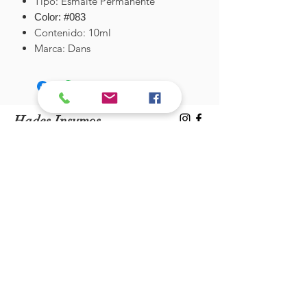
Tipo: Esmalte Permanente
Color: #083
Contenido: 10ml
Marca: Dans
Hades Insumos
¡Todo lo que necesitas para tu Manicure
Profesional!
CONTÁCTANOS
Correo Electrónico:
hadesinsumos@gmail.com
Casa Matriz - Quilpué
:
Centro Comercial - Vicuña Mackenna
687 - Local 21 - Primer Piso
Whatsapp:
+56 9 99760795