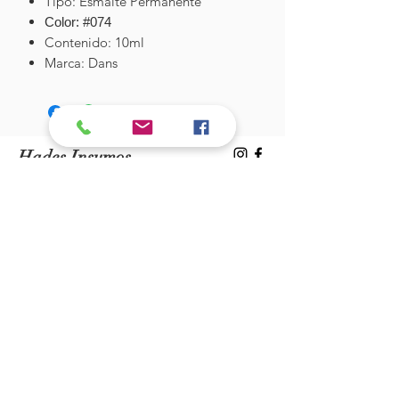
Tipo: Esmalte Permanente
Color: #074
Contenido: 10ml
Marca: Dans
Hades Insumos
¡Todo lo que necesitas para tu Manicure
Profesional!
CONTÁCTANOS
Correo Electrónico:
hadesinsumos@gmail.com
Casa Matriz - Quilpué
:
Centro Comercial - Vicuña Mackenna
687 - Local 21 - Primer Piso
Whatsapp:
+56 9 99760795