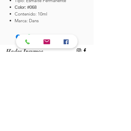
Tipo: Esmalte Permanente
Color: #068
Contenido: 10ml
Marca: Dans
Hades Insumos
¡Todo lo que necesitas para tu Manicure
Profesional!
CONTÁCTANOS
Correo Electrónico:
hadesinsumos@gmail.com
Casa Matriz - Quilpué
:
Centro Comercial - Vicuña Mackenna
687 - Local 21 - Primer Piso
Whatsapp:
+56 9 99760795