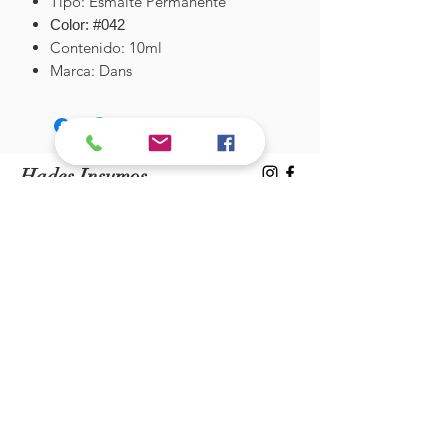
Tipo: Esmalte Permanente
Color: #042
Contenido: 10ml
Marca: Dans
Hades Insumos
¡Todo lo que necesitas para tu Manicure
Profesional!
CONTÁCTANOS
Correo Electrónico:
hadesinsumos@gmail.com
Casa Matriz - Quilpué
:
Centro Comercial - Vicuña Mackenna
687 - Local 21 - Primer Piso
Whatsapp:
+56 9 99760795