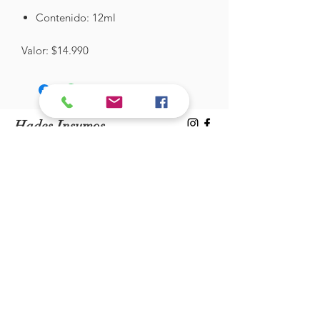
Contenido: 12ml
Valor: $14.990
Hades Insumos
¡Todo lo que necesitas para tu Manicure
Profesional!
CONTÁCTANOS
Correo Electrónico:
hadesinsumos@gmail.com
Casa Matriz - Quilpué
:
Centro Comercial - Vicuña Mackenna
687 - Local 21 - Primer Piso
Whatsapp:
+56 9 99760795