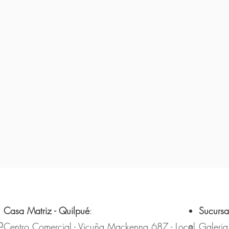
Casa Matriz - Quilpué
:
Sucursa
m
Centro Comercial - Vicuña Mackenna 687 - Local
Galeria