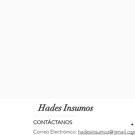
Hades Insumos
¡Todo lo que necesitas para tu Manicure Profesional!
CONTÁCTANOS
Correo Electrónico:
hadesinsumos@gmail.co