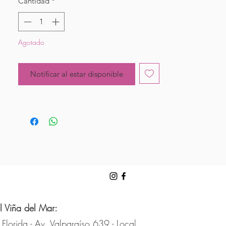
Cantidad
*
Agotado
Notificar al estar disponible
l Viña del Mar:
 Florida - Av. Valparaíso 639 - Local