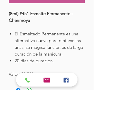
(8ml) #451 Esmalte Permanente -
Cherimoya
El Esmaltado Permanente es una
alternativa nueva para pintarse las
uñas, su mágica función es de larga
duración de la manicura.
20 días de duración.
Valor: $2.500
Hades Insumos
¡Todo lo que necesitas para tu Manicure
Profesional!
CONTÁCTANOS