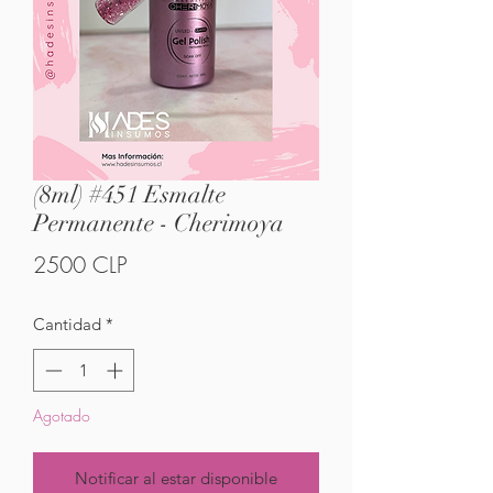
(8ml) #451 Esmalte
Permanente - Cherimoya
Precio
2500 CLP
Cantidad
*
Agotado
Notificar al estar disponible