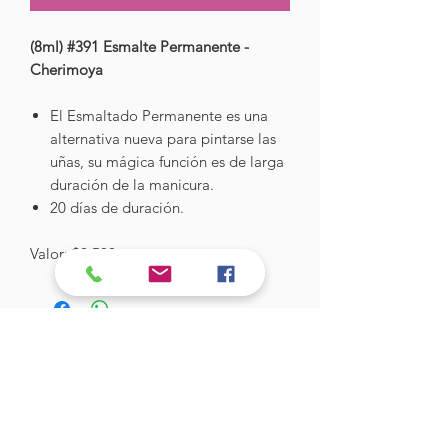
(8ml) #391 Esmalte Permanente -
Cherimoya
El Esmaltado Permanente es una
alternativa nueva para pintarse las
uñas, su mágica función es de larga
duración de la manicura.
20 días de duración.
Valor: $2.500
Hades Insumos
¡Todo lo que necesitas para tu Manicure
Profesional!
CONTÁCTANOS