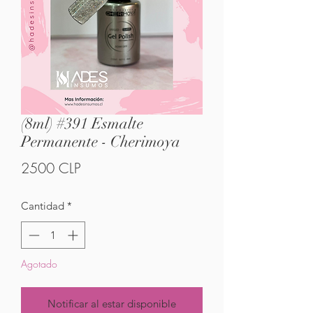
(8ml) #391 Esmalte
Permanente - Cherimoya
Precio
2500 CLP
Cantidad
*
Agotado
Notificar al estar disponible