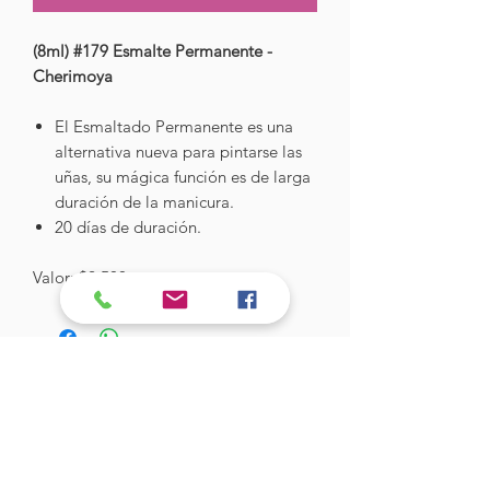
(8ml) #179 Esmalte Permanente -
Cherimoya
El Esmaltado Permanente es una
alternativa nueva para pintarse las
uñas, su mágica función es de larga
duración de la manicura.
20 días de duración.
Valor: $2.500
Hades Insumos
¡Todo lo que necesitas para tu Manicure
Profesional!
CONTÁCTANOS