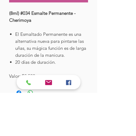
(8ml) #034 Esmalte Permanente -
Cherimoya
El Esmaltado Permanente es una
alternativa nueva para pintarse las
uñas, su mágica función es de larga
duración de la manicura.
20 días de duración.
Valor: $2.500
Hades Insumos
¡Todo lo que necesitas para tu Manicure
Profesional!
CONTÁCTANOS