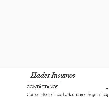
Hades Insumos
¡Todo lo que necesitas para tu Manicure Profesional!
CONTÁCTANOS
Correo Electrónico:
hadesinsumos@gmail.co