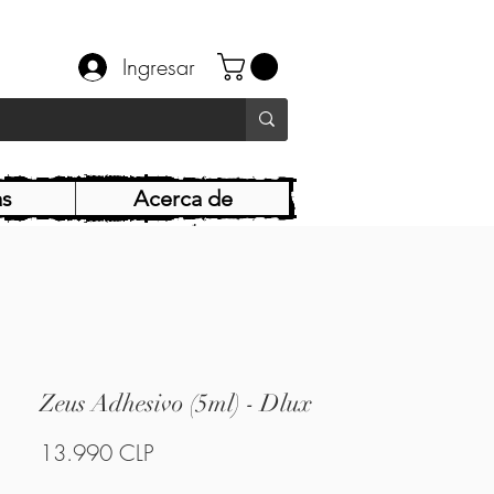
Ingresar
as
Acerca de
Zeus Adhesivo (5ml) - Dlux
Precio
13.990 CLP