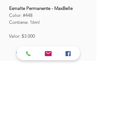
Esmalte Permanente - MaxBelle
Color: #448
Contiene: 16ml
Valor: $3.000
Hades Insumos
¡Todo lo que necesitas para tu Manicure
Profesional!
CONTÁCTANOS
Correo Electrónico:
hadesinsumos@gmail.com
Casa Matriz - Quilpué
:
Centro Comercial - Vicuña Mackenna
687 - Local 21 - Primer Piso