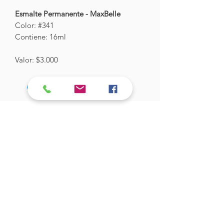
Esmalte Permanente - MaxBelle
Color: #341
Contiene: 16ml
Valor: $3.000
Hades Insumos
¡Todo lo que necesitas para tu Manicure
Profesional!
CONTÁCTANOS
Correo Electrónico:
hadesinsumos@gmail.com
Casa Matriz - Quilpué
:
Centro Comercial - Vicuña Mackenna
687 - Local 21 - Primer Piso