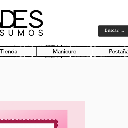
Tienda
Manicure
Pestañ