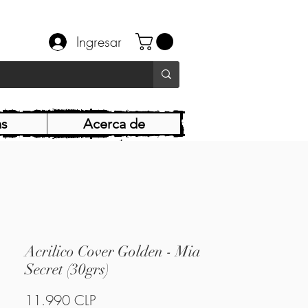
Ingresar
as
Acerca de
Acrilico Cover Golden - Mia
Secret (30grs)
Precio
11.990 CLP