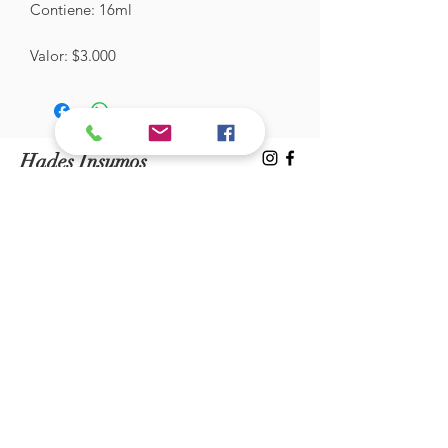
Contiene: 16ml
Valor: $3.000
Hades Insumos
¡Todo lo que necesitas para tu Manicure
Profesional!
CONTÁCTANOS
Correo Electrónico:
hadesinsumos@gmail.com
Casa Matriz - Quilpué
:
Centro Comercial - Vicuña Mackenna
687 - Local 21 - Primer Piso
Whatsapp:
+56 9 99760795
Sucursal Viña del Mar: