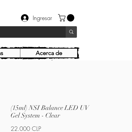
Ingresar
as
Acerca de
(15ml) NSI Balance LED UV
Gel System - Clear
Precio
22.000 CLP