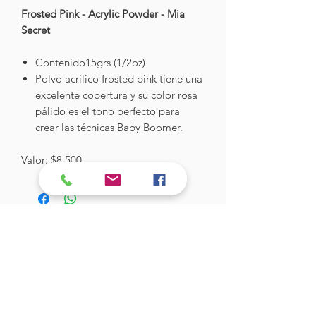
Frosted Pink - Acrylic Powder - Mia
Secret
Contenido15grs (1/2oz)
Polvo acrilico frosted pink tiene una
excelente cobertura y su color rosa
pálido es el tono perfecto para
crear las técnicas Baby Boomer.
Valor: $8.500
Hades Insumos
¡Todo lo que necesitas para tu Manicure
Profesional!
CONTÁCTANOS
Correo Electrónico: