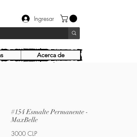
Ingresar
as
Acerca de
#154 Esmalte Permanente -
MaxBelle
Precio
3000 CLP