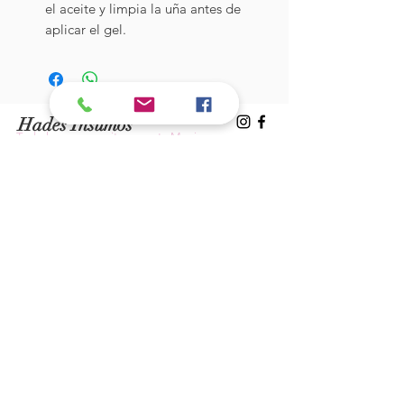
el aceite y limpia la uña antes de
aplicar el gel.
Hades Insumos
¡Todo lo que necesitas para tu Manicure
Profesional!
CONTÁCTANOS
Correo Electrónico:
hadesinsumos@gmail.com
Casa Matriz - Quilpué
:
Centro Comercial - Vicuña Mackenna
687 - Local 21 - Primer Piso
Whatsapp:
+56 9 99760795
Sucursal Viña del Mar:
Galeria Florida - Av. Valparaíso 639 -