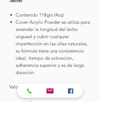
Secret
Contenido 118grs (4oz)
Cover Acrylic Powder se utiliza para
extender la longitud del lecho
ungueal y cubrir cualquier
imperfección en las uñas naturales;
su fórmula tiene una consistencia
ideal, tiempo de activación,
adherencia superior y es de larga
duración.
Valor: $32.890
Hades Insumos
¡Todo lo que necesitas para tu Manicure
Profesional!