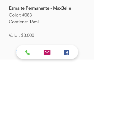
Esmalte Permanente - MaxBelle
Color: #083
Contiene: 16ml
Valor: $3.000
Hades Insumos
¡Todo lo que necesitas para tu Manicure
Profesional!
CONTÁCTANOS
Correo Electrónico:
hadesinsumos@gmail.com
Casa Matriz - Quilpué
:
Centro Comercial - Vicuña Mackenna
687 - Local 21 - Primer Piso