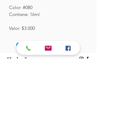
Color: #080
Contiene: 16ml
Valor: $3.000
Hades Insumos
¡Todo lo que necesitas para tu Manicure
Profesional!
CONTÁCTANOS
Correo Electrónico:
hadesinsumos@gmail.com
Casa Matriz - Quilpué
:
Centro Comercial - Vicuña Mackenna
687 - Local 21 - Primer Piso