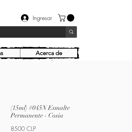
Ingresar
as
Acerca de
(15ml) #045N Esmalte
Permanente - Cosia
Precio
8500 CLP