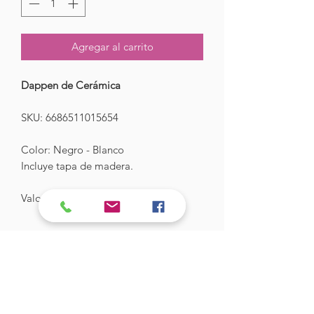
Agregar al carrito
Dappen de Cerámica
SKU: 6686511015654
Color: Negro - Blanco
Incluye tapa de madera.
Valor: $3.000
Hades Insumos
¡Todo lo que necesitas para tu Manicure
Profesional!