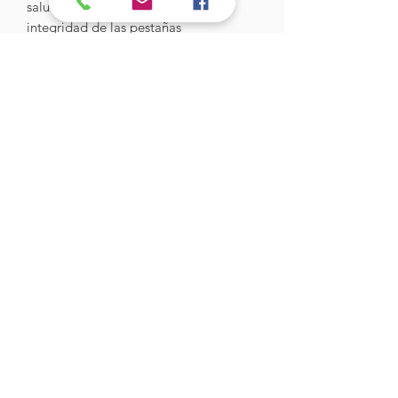
saludable, ayudando a mantener la
integridad de las pestañas
químicamente tratadas.
Hades Insumos
¡Todo lo que necesitas para tu Manicure
Profesional!
CONTÁCTANOS
Correo Electrónico:
hadesinsumos@gmail.com
Casa Matriz - Quilpué
:
Centro Comercial - Vicuña Mackenna
687 - Local 21 - Primer Piso
Whatsapp:
+56 9 99760795
Sucursal Viña del Mar: